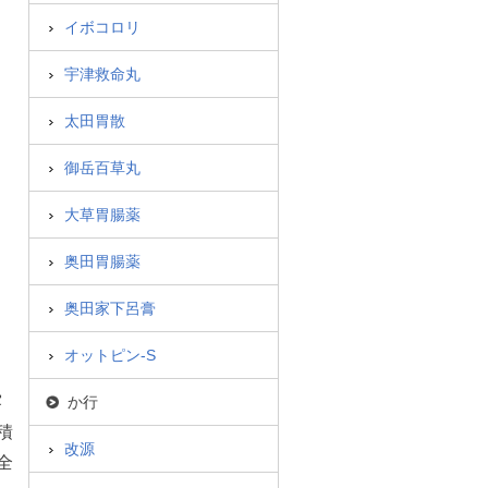
イボコロリ
宇津救命丸
太田胃散
御岳百草丸
大草胃腸薬
奥田胃腸薬
奥田家下呂膏
オットピン-S
露
か行
積
改源
全