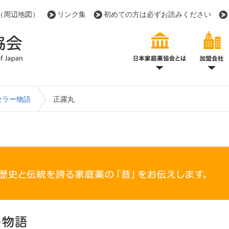
（周辺地図）
リンク集
初めての方は必ずお読みください
日本家庭薬協会とは
日本家庭薬協会組織図
加盟会社一覧
家庭薬History
家庭薬の豆知識
工場見学を楽しむ！
家庭薬の多言語商品情報
季節の生薬
家庭薬の歴
家庭薬のう
看板・マー
家庭薬ロン
セラー物語
正露丸