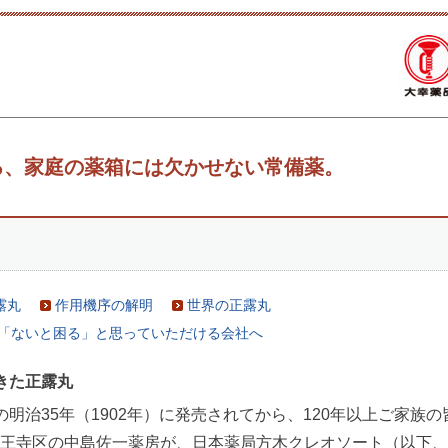
る、家庭の薬箱には欠かせない常備薬。
露丸
作用機序の解明
世界の正露丸
「ないと困る」と思っていただける会社へ
きた正露丸
明治35年（1902年）に発売されてから、120年以上ご家族の
王寺区の中島佐一薬房が、日本薬局方木クレオソート（以下、