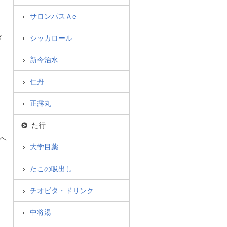
サロンパスＡe
メ
シッカロール
て
新今治水
仁丹
正露丸
た行
へ
大学目薬
たこの吸出し
チオビタ・ドリンク
中将湯