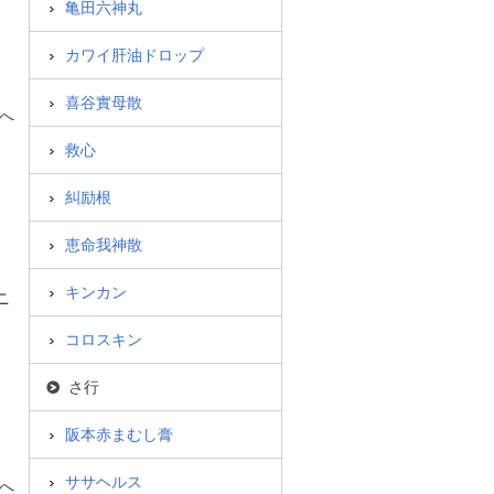
亀田六神丸
カワイ肝油ドロップ
喜谷實母散
へ
救心
糾励根
恵命我神散
キンカン
ニ
コロスキン
さ行
阪本赤まむし膏
ササヘルス
へ