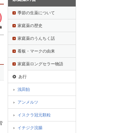
季節の生薬について
家庭薬の歴史
家庭薬のうんちく話
看板・マークの由来
家庭薬ロングセラー物語
あ行
浅田飴
アンメルツ
イスクラ冠元顆粒
皆
イチジク浣腸