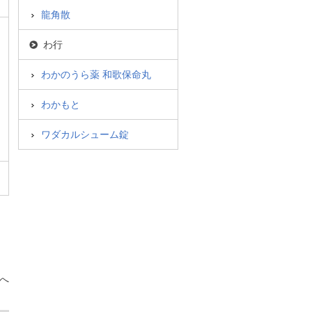
龍角散
わ行
わかのうら薬 和歌保命丸
わかもと
ワダカルシューム錠
へ