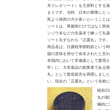
木クレオソート）を主原料とする薬
まりです。当時、日本の軍隊にとっ
死より病死の方が多いということは
ソートは、胃腸病だけではなく肺炎
ンゾウ末などの生薬末で練って丸薬
ソート丸すなわち『正露丸』です。
商品名は、日露戦争開戦前という時
揚の意味を併せて命名されたと言わ
本国内において常備薬として愛用さ
年）に、大幸薬品の創業者である柴
丸』として製造販売を再開しました
い、現在の『正露丸』という名称に
昭和2
丸の製
極的に