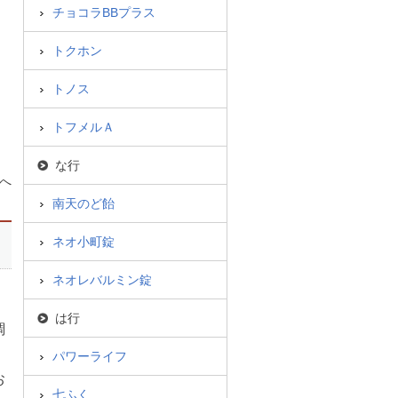
チョコラBBプラス
トクホン
トノス
トフメルＡ
な行
へ
南天のど飴
ネオ小町錠
ネオレバルミン錠
は行
調
パワーライフ
お
七ふく