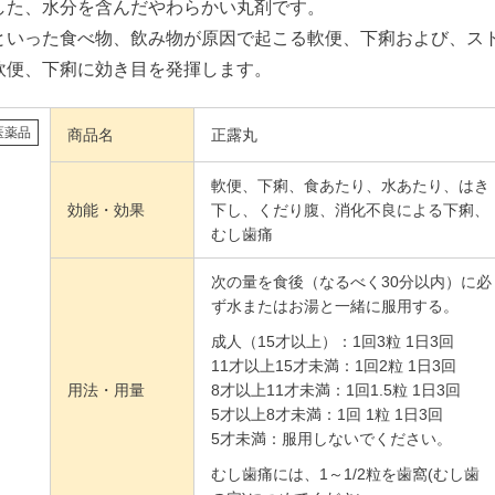
した、水分を含んだやわらかい丸剤です。
といった食べ物、飲み物が原因で起こる軟便、下痢および、ス
軟便、下痢に効き目を発揮します。
医薬品
商品名
正露丸
軟便、下痢、食あたり、水あたり、はき
効能・効果
下し、くだり腹、消化不良による下痢、
むし歯痛
次の量を食後（なるべく30分以内）に必
ず水またはお湯と一緒に服用する。
成人（15才以上）：1回3粒 1日3回
11才以上15才未満：1回2粒 1日3回
用法・用量
8才以上11才未満：1回1.5粒 1日3回
5才以上8才未満：1回 1粒 1日3回
5才未満：服用しないでください。
むし歯痛には、1～1/2粒を歯窩(むし歯