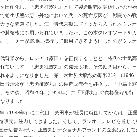
を国産化し、『忠勇征露丸』として製造販売を開始したのが始
て衛生状態の悪い外地において兵士の死亡原因が、戦闘での戦
大きな問題でした。江戸時代末期にドイツから入った木クレオ
や肺結核にも用いられていましたが、この木クレオソートをカ
にし、兵士が戦地に携行して服用できるようにしたのがクレオ
代背景から、ロシア（露国）を征伐することと、将兵の士気高
れています。『忠勇征露丸』の発売以後、その効き目から、日
れるようになりました。第二次世界大戦後の昭和21年（1946
田音治郎が『忠勇征露丸』の製造販売権を継承し、『中島正露
。その後、昭和29年（1954年）に『正露丸』の商標登録を行
なりました。
3年（1948年）に二代目 柴田卓が社長に就任してからは、正
造販売に注力してきました。そして、ラジオ、テレビを通じて
宣伝広告を行い、正露丸はナショナルブランドの医薬品として