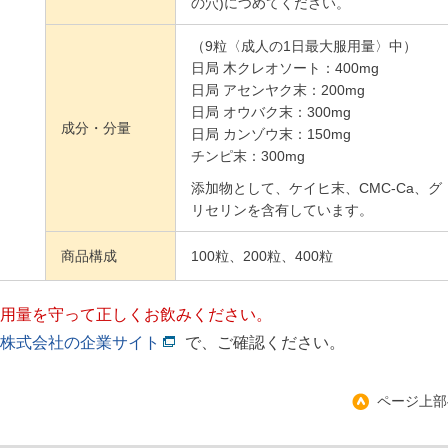
の穴)につめてください。
（9粒〈成人の1日最大服用量〉中）
日局 木クレオソート：400mg
日局 アセンヤク末：200mg
日局 オウバク末：300mg
成分・分量
日局 カンゾウ末：150mg
チンピ末：300mg
添加物として、ケイヒ末、CMC-Ca、グ
リセリンを含有しています。
商品構成
100粒、200粒、400粒
用量を守って正しくお飲みください。
株式会社の企業サイト
で、ご確認ください。
ページ上部