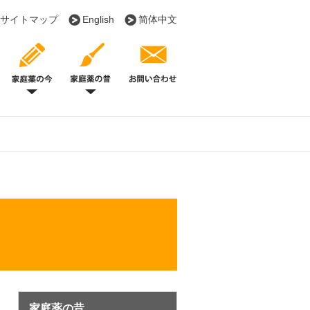
サイトマップ
English
简体中文
について
史
んちく話
クの由来
グセラー物語
家庭薬の昔