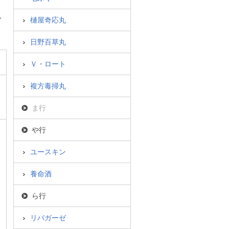
ト
樋屋奇応丸
日野百草丸
Ｖ・ロート
複方毒掃丸
ま行
や行
ユースキン
養命酒
ら行
リバガーゼ