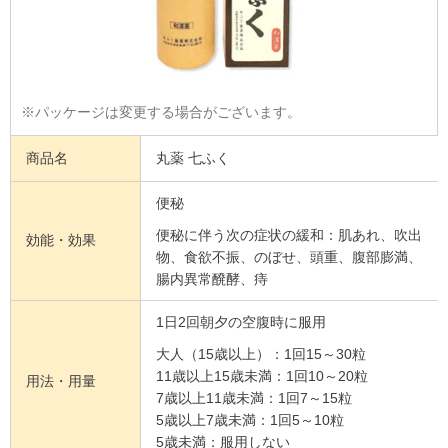
※パッケージは変更する場合がございます。
商品名
丸薬 七ふく
便秘
便秘に伴う次の症状の緩和：肌あれ、吹出
効能・効果
物、食欲不振、のぼせ、頭重、腹部膨満、
腸内異常醗酵、痔
1日2回朝夕の空腹時に服用
大人（15歳以上）：1回15～30粒
11歳以上15歳未満：1回10～20粒
用法・用量
7歳以上11歳未満：1回7～15粒
5歳以上7歳未満：1回5～10粒
5歳未満：服用しない