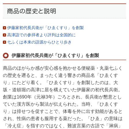
伊藤家初代長兵衛が「ひゑくすり」を創製
高津詣での参拝者より評判は全国的に
七ふくは本来の語源からひとり歩き
伊藤家初代長兵衛が「ひゑくすり」を創製
商品のほがらか感が安心感を抱かせる便秘薬・丸薬七ふく
の歴史を遡ると、まったく違う響きの商品名「ひゑくす
り」にたどり着く。「ひゑくすり」を創製したのは、大
坂・道頓堀の高津に居を構えていた伊藤家の初代長兵衛。
創業は1690年（元禄3年）ごろとされ、長兵衛が懇意とし
ていた漢方医から製法が伝えられた。当時、「ひゑくす
り」は排せつを促すことで、体毒を外に出す効能があると
され、性病の患者も服用する薬だった。「ひゑ」の意味は
「冷え症」を指すのではなく、難波言葉の古語で「淋病」