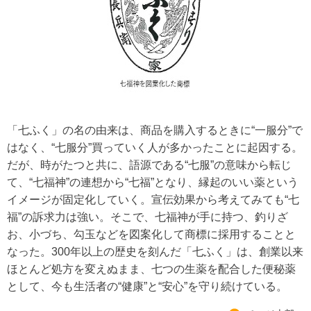
「七ふく」の名の由来は、商品を購入するときに“一服分”で
はなく、“七服分”買っていく人が多かったことに起因する。
だが、時がたつと共に、語源である“七服”の意味から転じ
て、“七福神”の連想から“七福”となり、縁起のいい薬という
イメージが固定化していく。宣伝効果から考えてみても“七
福”の訴求力は強い。そこで、七福神が手に持つ、釣りざ
お、小づち、勾玉などを図案化して商標に採用することと
なった。300年以上の歴史を刻んだ「七ふく」は、創業以来
ほとんど処方を変えぬまま、七つの生薬を配合した便秘薬
として、今も生活者の“健康”と“安心”を守り続けている。