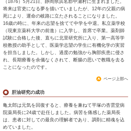
（1876）5月21日、静岡県浜名郡中瀬村に生まれました。
将来は官吏になる夢を描いていましたが、12年の父親の病
死により、運命の岐路に立たされることになりました。
16歳の時に、年来の志望を捨てて中学を中退。私立薬学校
（現東京薬科大学の前進）に入学し、首席で卒業。薬剤師
試験に合格した後、直ちに北里研究所に入り、第一高等学
校教授の助手として、医薬学志望の学生に有機化学の実習
を担当しました。しかし、過度の勉強から胸部疾患に侵さ
れ、長期療養を余儀なくされて、断腸の思いで教職を去る
ことになったのです。
ページ上部へ
肝油研究の成功
亀太郎は元気を回復すると、療養を兼ねて平塚の杏雲堂病
院薬局長に24歳で赴任しました。病苦を痛感した薬局長
は、患者に対しての最良の理解者であり、調剤に精魂を込
めていました。