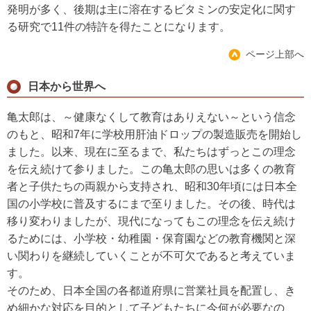
発明が多く、後期は主に溶在するビタミンの安定化に関す
る研究で11件の特許を得たことになります。
ページ上部へ
日本から世界へ
亀太郎は、～健康なくして教育はありえない～という信念
のもと、昭和7年に学校用肝油ドロップの製造販売を開始し
ました。以来、現在に至るまで、私たちはずっとこの理念
を伝え続けて参りました。この亀太郎の思いは多くの教育
者と子供たちの両親から支持され、昭和30年頃には日本全
国の小学校に普及するにまで至りました。その後、時代は
移り変わりましたが、現代になってもこの理念を伝え続け
るためには、小学校・幼稚園・保育園などの教育機関と深
い関わりを継続していくことが不可欠であると考えていま
す。
そのため、日本全国の各都道府県に営業社員を配置し、き
め細かな対応を目的として子どもたちに今何が必要なの