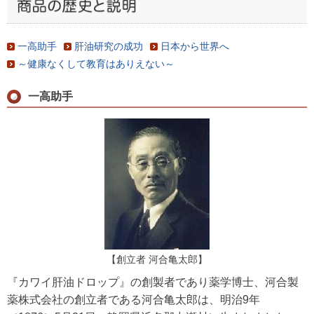
一高助手
肝油研究の成功
日本から世界へ
～健康なくして教育はありえない～
一高助手
【創立者 河合亀太郎】
『カワイ肝油ドロップ』の創製者であり薬学博士、河合製
薬株式会社の創立者である河合亀太郎は、明治9年