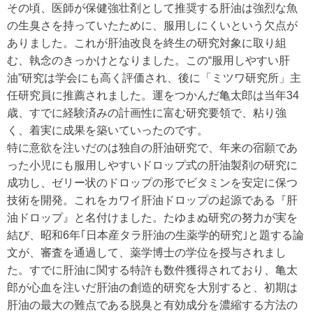
その頃、医師が保健強壮剤として推奨する肝油は強烈な魚
の生臭さを持っていたために、服用しにくいという欠点が
ありました。これが肝油改良を終生の研究対象に取り組
む、執念のきっかけとなりました。この“服用しやすい肝
油”研究は学会にも高く評価され、後に「ミツワ研究所」主
任研究員に推薦されました。運をつかんだ亀太郎は当年34
歳、すでに経験済みの計画性に富む研究要領で、粘り強
く、着実に成果を築いていったのです。
特に意欲を注いだのは独自の肝油研究で、年来の宿願であ
った小児にも服用しやすいドロップ式の肝油製剤の研究に
成功し、ゼリー状のドロップの形でビタミンを安定に保つ
技術を開発。これをカワイ肝油ドロップの起源である『肝
油ドロップ』と名付けました。たゆまぬ研究の努力が実を
結び、昭和6年｢日本産タラ肝油の生薬学的研究｣と題する論
文が、審査を通過して、薬学博士の学位を授与されまし
た。すでに肝油に関する特許も数件獲得されており、亀太
郎が心血を注いだ肝油の創造的研究を大別すると、初期は
肝油の最大の難点である脱臭と有効成分を濃縮する方法の