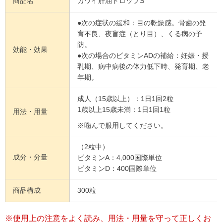
商品名
カワイ肝油ドロップS
●次の症状の緩和：目の乾燥感。骨歯の発
育不良、夜盲症（とり目）、くる病の予
防。
効能・効果
●次の場合のビタミンADの補給：妊娠・授
乳期、病中病後の体力低下時、発育期、老
年期。
成人（15歳以上）：1日1回2粒
1歳以上15歳未満：1日1回1粒
用法・用量
※噛んで服用してください。
（2粒中）
成分・分量
ビタミンA：4,000国際単位
ビタミンD：400国際単位
商品構成
300粒
※使用上の注意をよく読み、用法・用量を守って正しくお