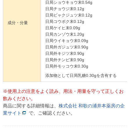
日局ショウキョウ末0.54g
日局チョウジ末0.12g
日局ビャクジュツ末0.12g
日局コウボク末0.12g
成分・分量
日局ケイヒ末0.09g
日局カンゾウ末1.20g
日局ウイキョウ末0.09g
日局外ガジュツ末0.90g
日局外キジツ末0.90g
日局外チンピ末0.90g
日局外モッコウ末0.30g
添加物として日局乳糖0.30gを含有する
※使用上の注意をよく読み、用法・用量を守って正しくお
飲みください。
商品に関する詳細情報は、
株式会社 和歌の浦井本薬房の企
業サイト
で、ご確認ください。