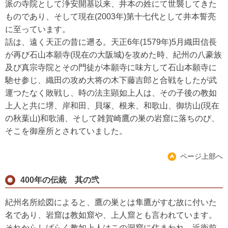
派の寺院として浄安開基以来、井本の姓にて世襲してきた
ものであり、そして現在(2003年)第十七代として井本誓亮
に至っています。
話は、遠く天正の昔に遡る。天正6年(1579年)5月織田信長
が再び石山本願寺(現在の大阪城)を攻めた時、紀州の八豪族
及び真宗寺院とその門徒が本願寺に味方して石山本願寺に
馳せ参じ、織田の攻め大将の木下藤吉郎と合戦をしたが武
運つたなく敗戦し、時の法主顕如上人は、その子後の教如
上人と共に堺、岸和田、貝塚、根来、和歌山、御坊山(現在
の秋葉山)和歌浦、そして雑賀崎鷹の巣の岩窟に落ちのび、
そこを御座所とされていました。
ページ上部へ
400年の伝統 其の弐
紀州名所絵図によると、鷹の巣とは隼鷹がすむ故に付いた
名であり、岩窟は教如窟や、上人窟とも言われています。
それからしばらく教如上人はこの洞窟に住まわれ、近衛前