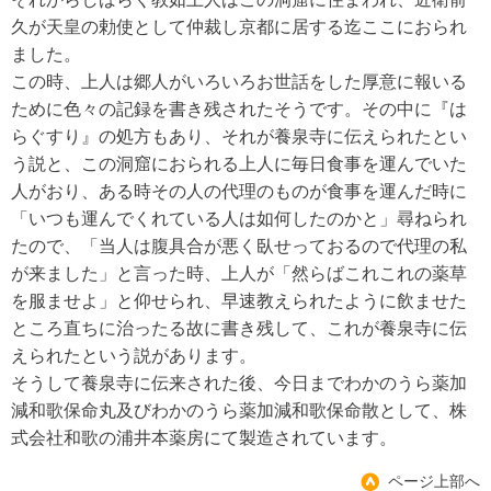
久が天皇の勅使として仲裁し京都に居する迄ここにおられ
ました。
この時、上人は郷人がいろいろお世話をした厚意に報いる
ために色々の記録を書き残されたそうです。その中に『は
らぐすり』の処方もあり、それが養泉寺に伝えられたとい
う説と、この洞窟におられる上人に毎日食事を運んでいた
人がおり、ある時その人の代理のものが食事を運んだ時に
「いつも運んでくれている人は如何したのかと」尋ねられ
たので、「当人は腹具合が悪く臥せっておるので代理の私
が来ました」と言った時、上人が「然らばこれこれの薬草
を服ませよ」と仰せられ、早速教えられたように飲ませた
ところ直ちに治ったる故に書き残して、これが養泉寺に伝
えられたという説があります。
そうして養泉寺に伝来された後、今日までわかのうら薬加
減和歌保命丸及びわかのうら薬加減和歌保命散として、株
式会社和歌の浦井本薬房にて製造されています。
ページ上部へ