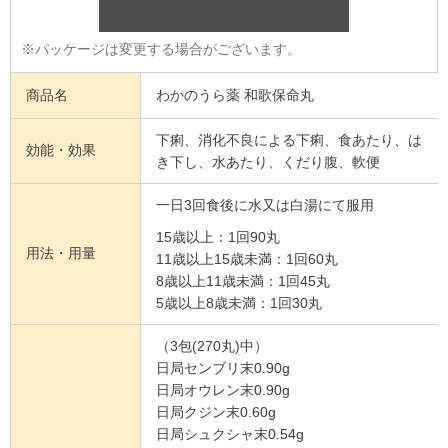
※パッケージは変更する場合がございます。
商品名
わかのうら薬 和歌保命丸
下痢、消化不良による下痢、食あたり、は
効能・効果
き下し、水あたり、くだり腹、軟便
一日3回食後に水又は白湯にて服用
15歳以上：1回90丸
用法・用量
11歳以上15歳未満：1回60丸
8歳以上11歳未満：1回45丸
5歳以上8歳未満：1回30丸
（3包(270丸)中）
日局センブリ末0.90g
日局オウレン末0.90g
日局クジン末0.60g
日局シュクシャ末0.54g