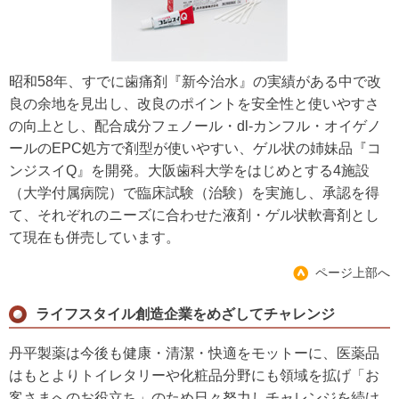
昭和58年、すでに歯痛剤『新今治水』の実績がある中で改
良の余地を見出し、改良のポイントを安全性と使いやすさ
の向上とし、配合成分フェノール・dl-カンフル・オイゲノ
ールのEPC処方で剤型が使いやすい、ゲル状の姉妹品『コ
ンジスイQ』を開発。大阪歯科大学をはじめとする4施設
（大学付属病院）で臨床試験（治験）を実施し、承認を得
て、それぞれのニーズに合わせた液剤・ゲル状軟膏剤とし
て現在も併売しています。
ページ上部へ
ライフスタイル創造企業をめざしてチャレンジ
丹平製薬は今後も健康・清潔・快適をモットーに、医薬品
はもとよりトイレタリーや化粧品分野にも領域を拡げ「お
客さまへのお役立ち」のため日々努力しチャレンジを続け