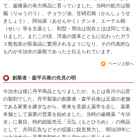
て、歯痛薬の有力商品に育っていました。当時の処方は龍
脳（りゅうのう）、チョウジ油、甘硝石精（かんしょうせ
きしょう）、阿仙薬（あせんやく）チンキ、エーテル精
（せい）等を主薬とし、剤型・用法は現在とほぼ同じであ
りました。またこの頃、洋薬の渡来とともに伝わったガラ
ス瓶包装が医薬品に繁用されるようになり、その代表的な
ものが今治水の薬瓶であったと伝えられています。
ページ上部へ
創業者・森平兵衛の先見の明
今治水は後に丹平商品となりましたが、もとは長川小山堂
の製剤でした。丹平製薬の創業者・森平兵衛は足袋の老舗
である家業を継ぎながら、将来を見据え薬学を志し、薬業
本舗として薬業の営業を始めました。当時の歯痛薬『今治
水』に着目。特約総販売元「元弘（もとひろめ）」の商品
として、共同広告などその拡販に鋭意努力し、明治28年に