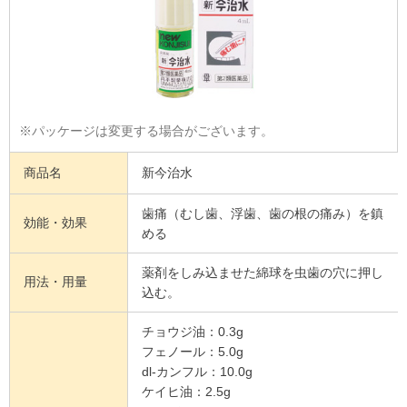
※パッケージは変更する場合がございます。
商品名
新今治水
歯痛（むし歯、浮歯、歯の根の痛み）を鎮
効能・効果
める
薬剤をしみ込ませた綿球を虫歯の穴に押し
用法・用量
込む。
チョウジ油：0.3g
フェノール：5.0g
dl-カンフル：10.0g
ケイヒ油：2.5g