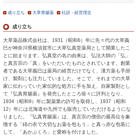
成り立ち
大草胃腸薬
社訓・経営理念
成り立ち
大草薬品株式会社は、1931（昭和6）年に先々代の大草義
巳が神奈川県横須賀市に大草弘真堂薬局として開業したこ
とに始まります。弘真堂の名の由来は、弘法大師の「弘」
と真言宗の「真」をいただいたものとされています。創業
者である大草義巳は薬局の経営だけでなく、漢方薬も手掛
け、製剤にも注力していました。そこで、それまでの大草
家に伝わっていた家伝的な処方に手を加え、自家製剤とし
て『弘真胃腸薬』を発売したところ徐々に評判となり、
1934（昭和9）年に製薬業の許可を取得し、1937（昭和
12）年には北海道や九州でも販売していただけるようにな
りました。『弘真胃腸薬』は、真言宗の僧侶の最高位を象
徴する「緋の衣で大切なお薬を包もう」と真っ赤な包装に
して、「あかぶくろ」と愛称を付けました。