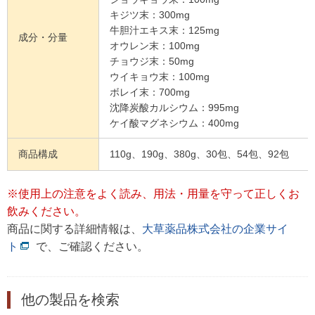
キジツ末：300mg
牛胆汁エキス末：125mg
成分・分量
オウレン末：100mg
チョウジ末：50mg
ウイキョウ末：100mg
ボレイ末：700mg
沈降炭酸カルシウム：995mg
ケイ酸マグネシウム：400mg
商品構成
110g、190g、380g、30包、54包、92包
※使用上の注意をよく読み、用法・用量を守って正しくお
飲みください。
商品に関する詳細情報は、
大草薬品株式会社の企業サイ
ト
で、ご確認ください。
他の製品を検索