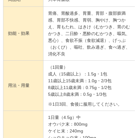
胃痛、胃酸過多、胃重、胃部・腹部膨満
感、胃部不快感、胃弱、胸やけ、胸つか
え、胃もたれ、はきけ（むかつき、胃のむ
効能・効果
かつき、二日酔・悪酔のむかつき、嘔気、
悪心）、食欲不振（食欲減退）、げっぷ
（おくび）、嘔吐、飲み過ぎ、食べ過ぎ、
消化不良
（1回量）
成人（15歳以上）：1.5g・1包
11歳以上15歳未満：1.0g・2/3包
用法・用量
8歳以上11歳未満：0.75g・1/2包
5歳以上8歳未満：0.5g・1/3包
※1日3回、食後に服用してください。
1日量（4.5g）中
オウバク末：800mg
ケイヒ末：240mg
ショウキョウ末：100mg