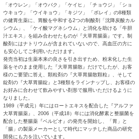
「オウレン」「オウバク」「ケイヒ」「チョウジ」「ショ
ウキョウ」「ウイキョウ」「キジツ」 「ボレイ」の8種類
の健胃生薬に、胃酸を中和する2つの制酸剤「沈降炭酸カル
シウム」、「ケイ酸マグネシウム」と消化を助ける「牛胆
汁エキス」を組み合わせたものが『大草胃腸薬』です。制
酸剤にはナトリウムが含まれていないので、高血圧の方に
も安心してご利用いただけます。
発売当初は生薬本来の良さを引き出すため、粉末化した生
薬をそのまま使用した『大草胃腸散』だけでしたが、お客
様のご要望に答え、顆粒剤の『大草胃腸散顆粒』、そして
錠剤の『大草胃腸錠』と3種類をラインナップし、お客様の
お好みに合わせて飲みやすい剤形で服用いただけるように
なりました。
1989（平成元）年にはロートエキスを配合した『アルファ
大草胃腸薬』、2006（平成18）年には消化酵素と整腸菌を
配合した整腸薬『ベルビオ』の発売を開始し、「胃」と
「腸」の製薬メーカーとして時代にマッチした商品の研究
開発にも力を注いでいます。